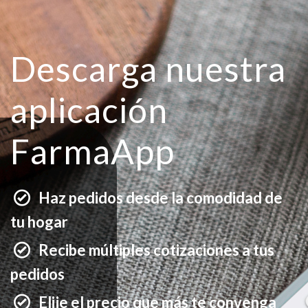
Descarga nuestra
aplicación
FarmaApp
Haz pedidos desde la comodidad de
tu hogar
Recibe múltiples cotizaciones a tus
pedidos
Elije el precio que más te convenga