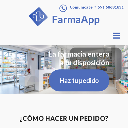
Comunícate
591 68681831
FarmaApp
La farmacia entera
a tu disposición
Haz tu pedido
¿CÓMO HACER UN PEDIDO?